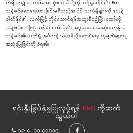
ကိရိယာ၌ ပေကပ်သော ဖုံစသည်တို့ကို သန့်ရှင်းနိုင်၏။ Eco
သန့်စင်ဆေးရေဟာ၊ ခြင်းမရှိသည့်အပြင်၊ သက်ရှိများကို ပေးခွဲ
ဓါတ်နိုင်၏။ လက်ဖြင့် ကိုင်ဆောင်ရန်အထူးစီစဉ်ပြီး၊ အော်တို
သန့်စင်စက်ဖြင့် သန့်စင်စက်လို၏။ အပူဆုံးအအေးဆုံးစက်နဲ့လဲ
သန့်စင်၏၊ လက်ရှိ အင်္ဂလန် သဲလမ်းပို့ဆောင်ရေး ကုမ္ပဏီများရဲ့
အသုံးပြုခြင်းကို ခံရ၏။
ရင်းနှီးမြှပ်နှံမှုပြုလုပ်ရန်
PRO
ကိုဆက်
သွယ်ပါ
၀၉-၄၂၁၁-၄၁၈၁၇