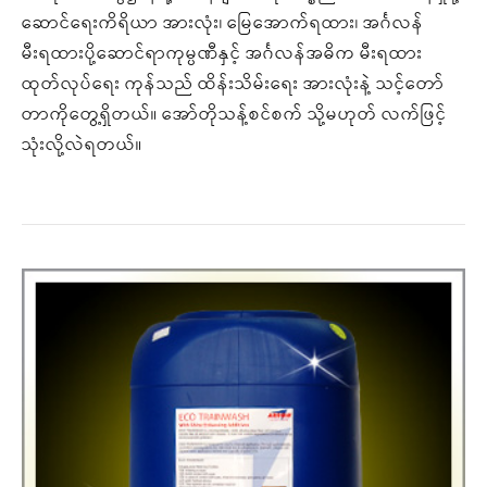
ဆောင်ရေးကိရိယာ အားလုံး၊ မြေအောက်ရထား၊ အင်္ဂလန်
မီးရထားပို့ဆောင်ရာကုမ္ပဏီနှင့် အင်္ဂလန်အဓိက မီးရထား
ထုတ်လုပ်ရေး ကုန်သည် ထိန်းသိမ်းရေး အားလုံးနဲ့ သင့်တော်
တာကိုတွေ့ရှိတယ်။ အော်တိုသန့်စင်စက် သို့မဟုတ် လက်ဖြင့်
သုံးလို့လဲရတယ်။