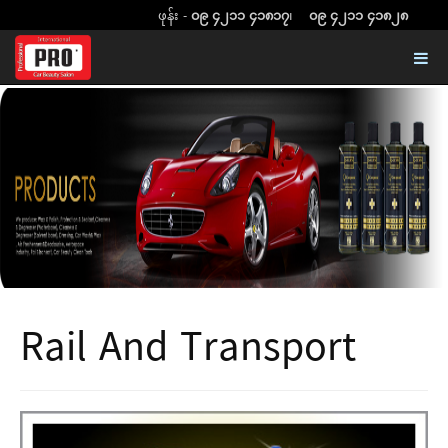
ဖုန်း -
၀၉ ၄၂၁၁ ၄၁၈၁၇
၊
၀၉ ၄၂၁၁ ၄၁၈၂၈
Rail And Transport