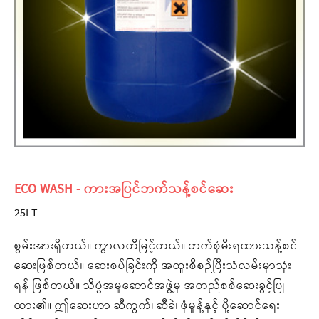
ECO WASH - ကားအပြင်ဘက်သန့်စင်ဆေး
25LT
စွမ်းအားရှိတယ်။ ကွာလတီမြင့်တယ်။ ဘက်စုံမီးရထားသန့်စင်
ဆေးဖြစ်တယ်။ ဆေးစပ်ခြင်းကို အထူးစီစဉ်ပြီးသံလမ်းမှာသုံး
ရန် ဖြစ်တယ်။ သိပ္ပံအမှုဆောင်အဖွဲ့မှ အတည်စစ်ဆေးခွင့်ပြု
ထား၏။ ဤဆေးဟာ ဆီကွက်၊ ဆီခဲ၊ ဖုံမှုန့်နှင့် ပို့ဆောင်ရေး