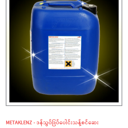
METAKLENZ - ဒန်သွပ်ဒြပ်ပေါင်းသန့်စင်ဆေး