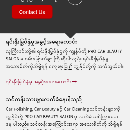
Contact Us
ရင်းနှီးမြှပ်နှံမှုအခွင့်အရေးကောင်း
လူကြီးမင်းတို့၏ ရင်းနှီးမြှပ်နှံမှုကို ကျွန်ုပ်တို့ PRO CAR BEAUTY
SALON မှ ဝမ်းမြောက်စွာ ကြိုဆိုပါသည်။ ရင်းနှီးမြှပ်နှံမှု
အသေးစိတ်ကိုသိရှိရန် ကျေးဇူးပြု၍ ကျွန်ုပ်တို့ကို ဆက်သွယ်ပါ။
ရင်းနှီးမြှုပ်နှံမှု အခွင့်အရေးကောင်း
သင်တန်းသားများလက်ခံနေပါသည်
Car Polishing, Car Beauty နှင့် Car Cleaning သင်တန်းများကို
ကျွန်ုပ်တို့ PRO CAR BEAUTY SALON မှ လက်ခံ သင်ကြားပေး
နေ ပါသည်။ သင်တန်းအကြောင်းအရာ အသေးစိတ်ကို သိရှိရန်