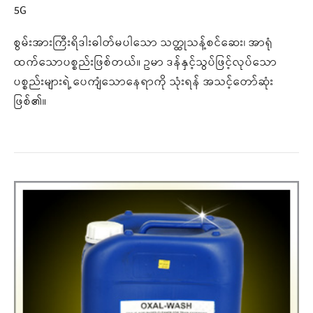
5G
စွမ်းအားကြီးရိဒါးဓါတ်မပါသော သတ္ထုသန့်စင်ဆေး၊ အာရုံ
ထက်သောပစ္စည်းဖြစ်တယ်။ ဥမာ ဒန်နှင့်သွပ်ဖြင့်လုပ်သော
ပစ္စည်းများရဲ့ ပေကျံသောနေရာကို သုံးရန် အသင့်တော်ဆုံး
ဖြစ်၏။