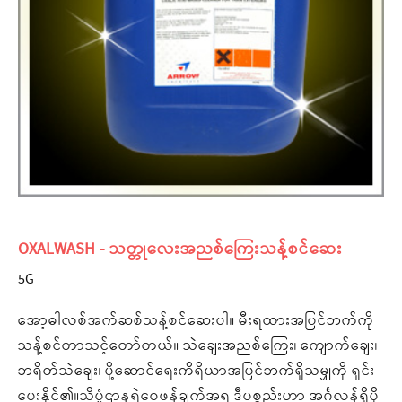
OXALWASH - သတ္တုလေးအညစ်ကြေးသန့်စင်ဆေး
5G
အော့ဓါလစ်အက်ဆစ်သန့်စင်ဆေးပါ။ မီးရထားအပြင်ဘက်ကို
သန့်စင်တာသင့်တော်တယ်။ သဲချေးအညစ်ကြေး၊ ကျောက်ချေး၊
ဘရိတ်သဲချေး၊ ပို့ဆောင်ရေးကိရိယာအပြင်ဘက်ရှိသမျှကို ရှင်း
ပေးနိုင်၏။သိပ္ပံဌာနရဲ့ဝေဖန်ချက်အရ ဒီပစ္စည်းဟာ အင်္ဂလန်ရှိပို့