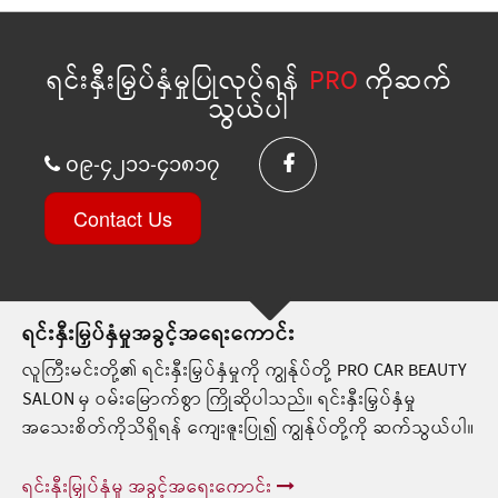
ရင်းနှီးမြှပ်နှံမှုပြုလုပ်ရန်
PRO
ကိုဆက်
သွယ်ပါ
၀၉-၄၂၁၁-၄၁၈၁၇
Contact Us
ရင်းနှီးမြှပ်နှံမှုအခွင့်အရေးကောင်း
လူကြီးမင်းတို့၏ ရင်းနှီးမြှပ်နှံမှုကို ကျွန်ုပ်တို့ PRO CAR BEAUTY
SALON မှ ဝမ်းမြောက်စွာ ကြိုဆိုပါသည်။ ရင်းနှီးမြှပ်နှံမှု
အသေးစိတ်ကိုသိရှိရန် ကျေးဇူးပြု၍ ကျွန်ုပ်တို့ကို ဆက်သွယ်ပါ။
ရင်းနှီးမြှုပ်နှံမှု အခွင့်အရေးကောင်း