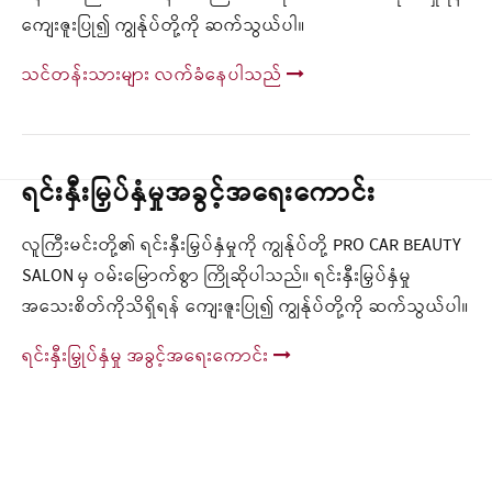
ကျေးဇူးပြု၍ ကျွန်ုပ်တို့ကို ဆက်သွယ်ပါ။
သင်တန်းသားများ လက်ခံနေပါသည်
ရင်းနှီးမြှပ်နှံမှုအခွင့်အရေးကောင်း
လူကြီးမင်းတို့၏ ရင်းနှီးမြှပ်နှံမှုကို ကျွန်ုပ်တို့ PRO CAR BEAUTY
SALON မှ ဝမ်းမြောက်စွာ ကြိုဆိုပါသည်။ ရင်းနှီးမြှပ်နှံမှု
အသေးစိတ်ကိုသိရှိရန် ကျေးဇူးပြု၍ ကျွန်ုပ်တို့ကို ဆက်သွယ်ပါ။
ရင်းနှီးမြှုပ်နှံမှု အခွင့်အရေးကောင်း