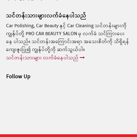
သင်တန်းသားများလက်ခံနေပါသည်
Car Polishing, Car Beauty နှင့် Car Cleaning သင်တန်းများကို
ကျွန်ုပ်တို့ PRO CAR BEAUTY SALON မှ လက်ခံ သင်ကြားပေး
နေ ပါသည်။ သင်တန်းအကြောင်းအရာ အသေးစိတ်ကို သိရှိရန်
ကျေးဇူးပြု၍ ကျွန်ုပ်တို့ကို ဆက်သွယ်ပါ။
သင်တန်းသားများ လက်ခံနေပါသည်
Follow Up