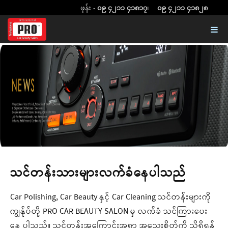
ဖုန်း -
၀၉ ၄၂၁၁ ၄၁၈၁၇
၊
၀၉ ၄၂၁၁ ၄၁၈၂၈
သင်တန်းသားများလက်ခံနေပါသည်
Car Polishing, Car Beauty နှင့် Car Cleaning သင်တန်းများကို
ကျွန်ုပ်တို့ PRO CAR BEAUTY SALON မှ လက်ခံ သင်ကြားပေး
နေ ပါသည်။ သင်တန်းအကြောင်းအရာ အသေးစိတ်ကို သိရှိရန်