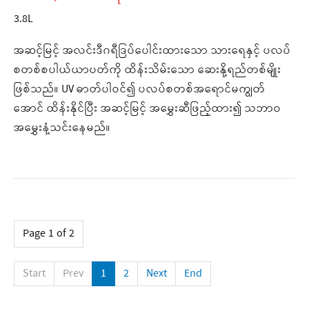
3.8L
အဆင့်မြင့် အလင်းဒီဂရီဒြပ်ပေါင်းထားသော သားရေနှင့် ပလပ်
စတစ်စပါယ်ယာပတ်ကို ထိန်းသိမ်းသော ဆေးနို့ရည်တစ်မျိုး
ဖြစ်သည်။ UV ဓာတ်ပါဝင်၍ ပလပ်စတစ်အရောင်မကျွတ်
အောင် ထိန်းနိုင်ပြီး အဆင့်မြင့် အမွှေးဆီဖြည့်ထား၍ သဘာဝ
အမွှေးနံ့သင်းနေမည်။
Page 1 of 2
Start
Prev
1
2
Next
End