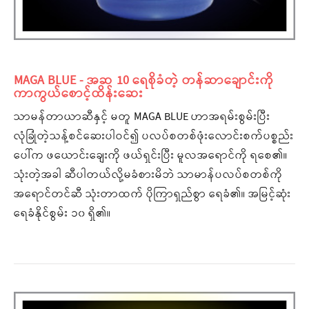
MAGA BLUE - အဆ 10 ရေစိုခံတဲ့ တန်ဆာချောင်းကို
ကာကွယ်စောင့်ထိန်းဆေး
သာမန်တာယာဆီနှင့် မတူ MAGA BLUE ဟာအရမ်းစွမ်းပြီး
လုံခြုံတဲ့သန့်စင်ဆေးပါဝင်၍ ပလပ်စတစ်ဖုံးလောင်းစက်ပစ္စည်း
ပေါ်က ဖယောင်းချေးကို ဖယ်ရှင်းပြီး မူလအရောင်ကို ရစေ၏။
သုံးတဲ့အခါ ဆီပါတယ်လို့မခံစားမိဘဲ သာမာန်ပလပ်စတစ်ကို
အရောင်တင်ဆီ သုံးတာထက် ပိုကြာရှည်စွာ ရေခံ၏။ အမြင့်ဆုံး
ရေခံနိုင်စွမ်း ၁၀ ရှိ၏။