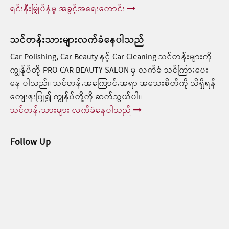
ရင်းနှီးမြှုပ်နှံမှု အခွင့်အရေးကောင်း
သင်တန်းသားများလက်ခံနေပါသည်
Car Polishing, Car Beauty နှင့် Car Cleaning သင်တန်းများကို
ကျွန်ုပ်တို့ PRO CAR BEAUTY SALON မှ လက်ခံ သင်ကြားပေး
နေ ပါသည်။ သင်တန်းအကြောင်းအရာ အသေးစိတ်ကို သိရှိရန်
ကျေးဇူးပြု၍ ကျွန်ုပ်တို့ကို ဆက်သွယ်ပါ။
သင်တန်းသားများ လက်ခံနေပါသည်
Follow Up