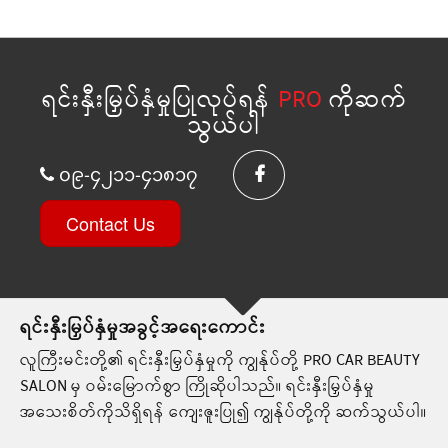
ရင်းနှီးမြှပ်နှံမှုပြုလုပ်ရန်
PRO
ကိုဆက်
သွယ်ပါ
၀၉-၄၂၁၁-၄၁၈၁၇
Contact Us
ရင်းနှီးမြှပ်နှံမှုအခွင့်အရေးကောင်း
လူကြီးမင်းတို့၏ ရင်းနှီးမြှပ်နှံမှုကို ကျွန်ုပ်တို့ PRO CAR BEAUTY
SALON မှ ဝမ်းမြောက်စွာ ကြိုဆိုပါသည်။ ရင်းနှီးမြှပ်နှံမှု
အသေးစိတ်ကိုသိရှိရန် ကျေးဇူးပြု၍ ကျွန်ုပ်တို့ကို ဆက်သွယ်ပါ။