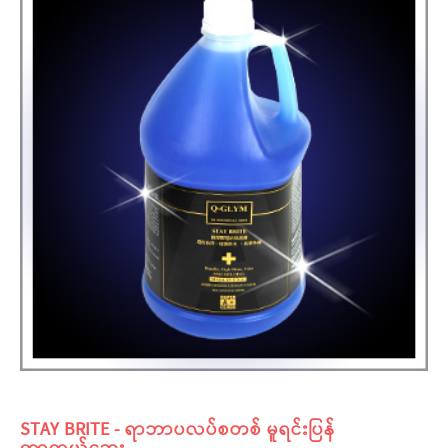
STAY BRITE - ရာဘာပလပ်စတစ် မူရင်းပြန်