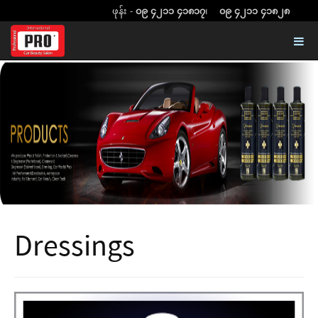
ဖုန်း -
၀၉ ၄၂၁၁ ၄၁၈၁၇
၊
၀၉ ၄၂၁၁ ၄၁၈၂၈
Dressings