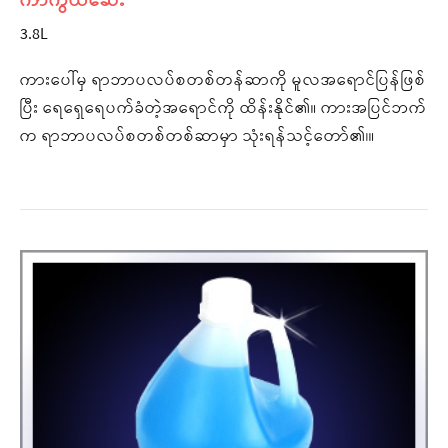
ကာကွယ်ဆေး
3.8L
ကားပေါ်မှ ရာဘာပလပ်စတစ်တန်ဆာကို မူလအရောင်ပြန်ဖြစ်
ပြီး ရေရှေရေပက်ခံတဲ့အရောင်ကို ထိန်းနိုင်၏။ ကားအပြင်ဘက်
က ရာဘာပလပ်စတစ်တစ်ဆာမှာ သုံးရန်သင့်တော်၏၊။