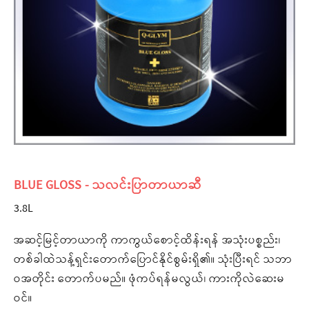
BLUE GLOSS - သလင်းပြာတာယာဆီ
3.8L
အဆင့်မြင့်တာယာကို ကာကွယ်စောင့်ထိန်းရန် အသုံးပစ္စည်း၊
တစ်ခါထဲသန့်ရှင်းတောက်ပြောင်နိုင်စွမ်းရှိ၏။ သုံးပြီးရင် သဘာ
ဝအတိုင်း တောက်ပမည်။ ဖုံကပ်ရန်မလွယ်၊ ကားကိုလဲဆေးမ
ဝင်။