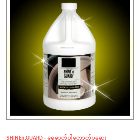
SHINEn,GUARD - ရေဓာတ်ပါတောက်ပဆေး